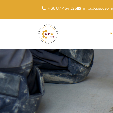
+ 36 87 464 326
info@csepcso.h
K